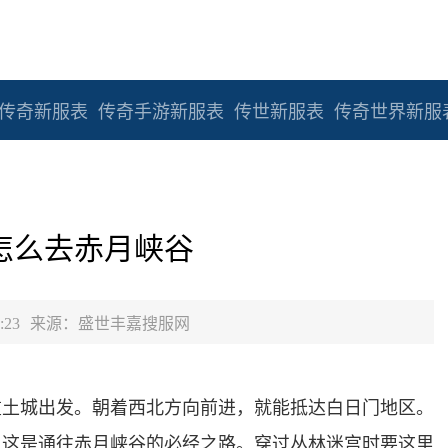
传奇新服表
传奇手游新服表
传世新服表
传奇世界新服
怎么去赤月峡谷
:23
来源：盛世丰嘉搜服网
重土城出发。朝着西北方向前进，就能抵达白日门地区。
，这是通往赤月峡谷的必经之路。穿过丛林迷宫时要这里