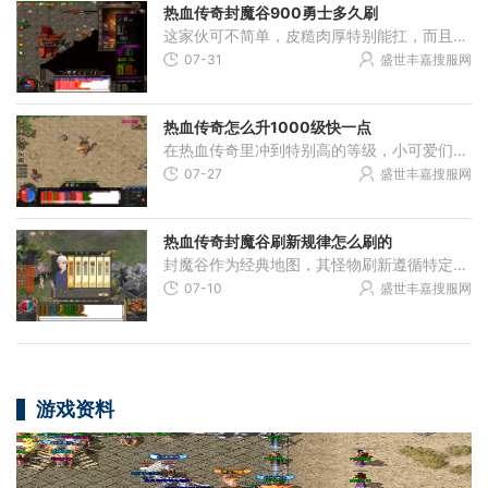
热血传奇封魔谷900勇士多久刷
这家伙可不简单，皮糙肉厚特别能扛，而且行动速度还特别快，想要搞定它得花不少心思。在封魔谷这张地图里，你可以在城外和部分洞窟里找到它们的身影，不过要想轻松应对，最好
07-31
盛世丰嘉搜服网
热血传奇怎么升1000级快一点
在热血传奇里冲到特别高的等级，小可爱们首先要明白，光靠一个人埋头苦干会走得很慢，得多和游戏里的小伙伴们一起玩。找几个经常在线的好朋友，加入一个人气旺的行会，大家约
07-27
盛世丰嘉搜服网
热血传奇封魔谷刷新规律怎么刷的
封魔谷作为经典地图，其怪物刷新遵循特定时间循环，不同区域和怪物类型有独立的刷新间隔，普遍规律是普通小怪刷新较快而精英怪物和首领级怪物刷新周期较长，这种时间分布既保
07-10
盛世丰嘉搜服网
游戏资料