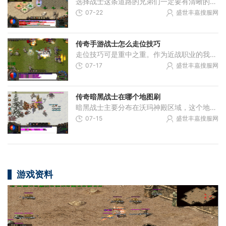
选择战士这条道路的兄弟们一定要有清晰的自我定位。战士们虽然拥有强大的近战爆发能力和出色的生存能力，但在升级过程中相对较慢，对装备的依赖也比较大。咱们玩战士的兄弟需
07-22
盛世丰嘉搜服网
传奇手游战士怎么走位技巧
走位技巧可是重中之重。作为近战职业的我们，必须时刻注意与敌人保持合适距离，离得太近容易吃技能，离得太远又打不出伤害，这个度的把握需要我们在实战中慢慢体会。走位不仅
07-17
盛世丰嘉搜服网
传奇暗黑战士在哪个地图刷
暗黑战士主要分布在沃玛神殿区域，这个地图是寻找暗黑战士的主要场所。沃玛神殿内部结构复杂，分为多个层次，暗黑战士通常出现在较深的楼层。玩家需要做好充分准备，携带足够
07-15
盛世丰嘉搜服网
游戏资料