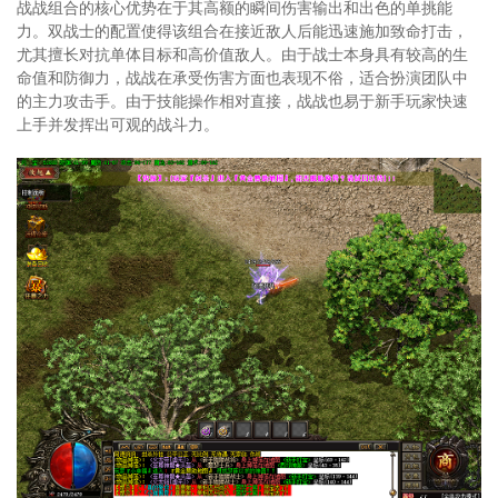
战战组合的核心优势在于其高额的瞬间伤害输出和出色的单挑能
力。双战士的配置使得该组合在接近敌人后能迅速施加致命打击，
尤其擅长对抗单体目标和高价值敌人。由于战士本身具有较高的生
命值和防御力，战战在承受伤害方面也表现不俗，适合扮演团队中
的主力攻击手。由于技能操作相对直接，战战也易于新手玩家快速
上手并发挥出可观的战斗力。