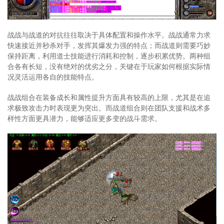
战战与战道的对抗往往取决于具体配置和操作水平。战战通常力求
快速接近并秒杀对手，发挥其爆发力强的特点；而战道则需要巧妙
保持距离，利用道士技能进行消耗和控制，逐步积累优势。两种组
合各有长短，没有绝对的优劣之分，关键在于玩家如何根据实际情
况灵活运用各自的技能特点。
战战组合在装备成长和属性提升方面具有较高的上限，尤其是在追
求极致攻击力时表现更为突出。而战道组合则在团队支援和战术多
样性方面更具潜力，能够适应更多变的战斗需求。