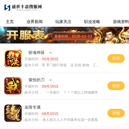
主页
业界新闻
玩家关注
职业攻略
游戏资料
更新时间：2026-02-02
斩魂神器 ＞
详情
开服时间：
06月/20日
版本介绍：
荐 零门槛打保值 送·挂机·捡物 三天合区＞
最快的刀 ＞
详情
开服时间：
06月/20日
版本介绍：
一切靠打 ７７７级以上怪物爆终极 ＞
金陵专属
详情
开服时间：
06月/20日
版本介绍：
散人称王人人平等爆率拉满一切看脸