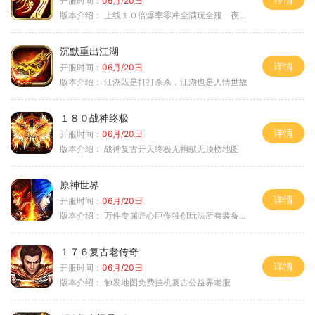
开服时间：
06月/20日
版本介绍：
上线１０倍爆率零冲全满玩全服一夜终极
沉默重出江湖
详情
开服时间：
06月/20日
版本介绍：
江湖既是打打杀杀，江湖也是人情世故
１８０战神终极
详情
开服时间：
06月/20日
版本介绍：
战神复古开天终极无捐献无顶榜地图
原神世界
详情
开服时间：
06月/20日
版本介绍：
万件专属匠心巨作独创玩法所有装备靠打
１７６复古老传奇
详情
开服时间：
06月/20日
版本介绍：
触发地图免费挂机复古公益养老服