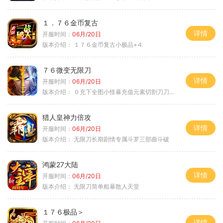
１．７６金币复古
详情
开服时间：
06月/20日
版本介绍：
１７６金币复古小极品+⒋
７６微变无限刀
详情
开服时间：
06月/20日
版本介绍：
０充下全图小怪暴充值元素切割刀刀极品
猎人皇神力倍攻
详情
开服时间：
06月/20日
版本介绍：
无限刀长期剧情专属斗罗三部曲斗破
鸿蒙27大陆
详情
开服时间：
06月/20日
版本介绍：
无限刀简单粗暴散人天堂
１７６极品＞
详情