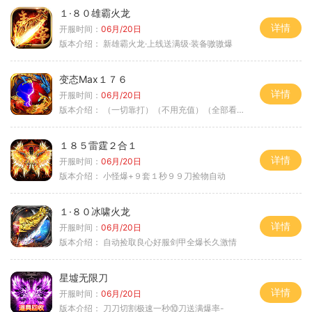
１·８０雄霸火龙
详情
开服时间：
06月/20日
版本介绍：
新雄霸火龙·上线送满级·装备嗷嗷爆
变态Max１７６
详情
开服时间：
06月/20日
版本介绍：
（一切靠打）（不用充值）（全部看脸）
１８５雷霆２合１
详情
开服时间：
06月/20日
版本介绍：
小怪爆+９套１秒９９刀捡物自动
１·８０冰啸火龙
详情
开服时间：
06月/20日
版本介绍：
自动捡取良心好服剑甲全爆长久激情
星墟无限刀
详情
开服时间：
06月/20日
版本介绍：
刀刀切割极速一秒⑩刀送满爆率-